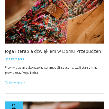
Domu
Przebudzeń
Joga i terapia dźwiękiem w Domu Przebudzeń
Bez kategorii
Praktyka asan zakończona salamba Sirszasaną, czyli staniem na
głowie oraz Yoga Nidra
Czytaj więcej »
Jesień
lip
z