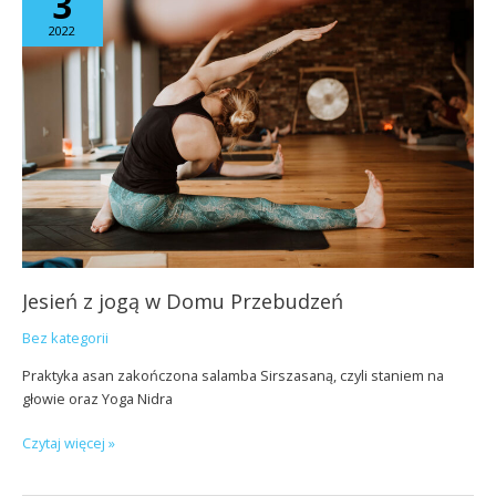
3
jogą
2022
w
Domu
Przebudzeń
Jesień z jogą w Domu Przebudzeń
Bez kategorii
Praktyka asan zakończona salamba Sirszasaną, czyli staniem na
głowie oraz Yoga Nidra
Czytaj więcej »