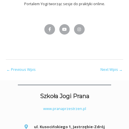
Portalem Yogi tworząc sesje do praktyki online.
F
Y
I
a
o
n
c
u
s
e
t
t
b
u
a
o
b
g
o
e
r
k
a
-
m
f
←
Previous Wpis
Next Wpis
→
Szkoła Jogi Prana
www.pranaprzestrzen.pl
ul. Kusocińskiego 1, Jastrzębie-Zdrój