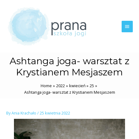
Skip
Main
to
content
Men
Ashtanga joga- warsztat z
Krystianem Mesjaszem
Home
2022
kwiecień
25
Ashtanga joga- warsztat z Krystianem Mesjaszem
Post
By
Ania Krachało
/
25 kwietnia 2022
navigation