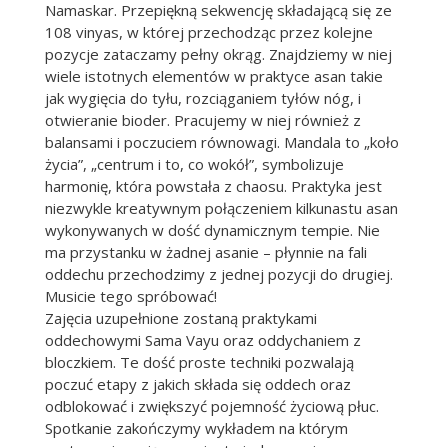
Namaskar. Przepiękną sekwencję składającą się ze
108 vinyas, w której przechodząc przez kolejne
pozycje zataczamy pełny okrąg. Znajdziemy w niej
wiele istotnych elementów w praktyce asan takie
jak wygięcia do tyłu, rozciąganiem tyłów nóg, i
otwieranie bioder. Pracujemy w niej również z
balansami i poczuciem równowagi. Mandala to „koło
życia”, „centrum i to, co wokół”, symbolizuje
harmonię, która powstała z chaosu. Praktyka jest
niezwykle kreatywnym połączeniem kilkunastu asan
wykonywanych w dość dynamicznym tempie. Nie
ma przystanku w żadnej asanie – płynnie na fali
oddechu przechodzimy z jednej pozycji do drugiej.
Musicie tego spróbować!
Zajęcia uzupełnione zostaną praktykami
oddechowymi Sama Vayu oraz oddychaniem z
bloczkiem. Te dość proste techniki pozwalają
poczuć etapy z jakich składa się oddech oraz
odblokować i zwiększyć pojemność życiową płuc.
Spotkanie zakończymy wykładem na którym